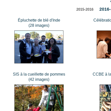
2016
2015-2016
Épluchette de blé d'Inde
Célébratio
(28 images)
SIS à la cueillette de pommes
CCBE à la
(42 images)