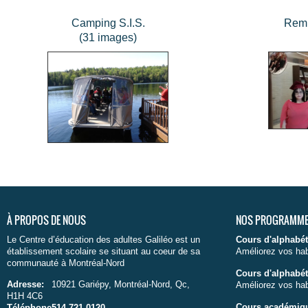
Camping S.I.S.
Remi
(31 images)
À PROPOS DE NOUS
NOS PROGRAMM
Le Centre d’éducation des adultes Galiléo est un
Cours d'alphabét
établissement scolaire se situant au coeur de sa
Améliorez vos hab
communauté à Montréal-Nord
Cours d'alphabét
Adresse:
10921 Gariépy, Montréal-Nord, Qc,
Améliorez vos hab
H1H 4C6
Cours académiq
Téléphone:
514-721-0120