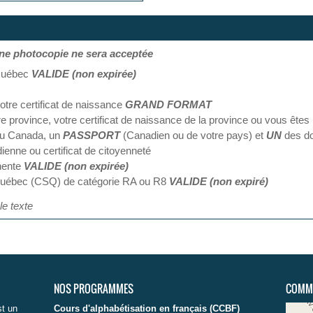
photocopie ne sera acceptée
 Québec
VALIDE (non expirée)
tre certificat de naissance
GRAND FORMAT
e province, votre certificat de naissance de la province ou vous êtes
 du Canada, un
PASSPORT
(Canadien ou de votre pays) et
UN
des do
ienne ou certificat de citoyenneté
nente
VALIDE (non expirée)
u Québec (CSQ) de catégorie RA ou R8
VALIDE (non expiré)
le texte
NOS PROGRAMMES
COMME
st un
Cours d'alphabétisation en français (CCBF)